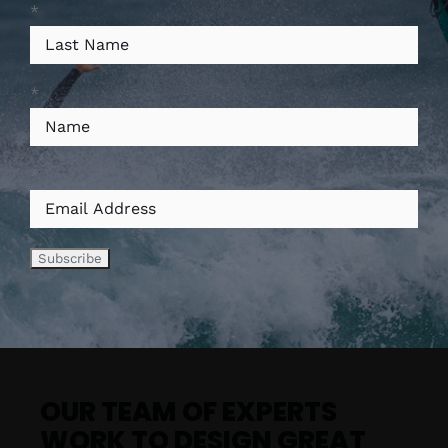
l’accès à votre compte, et pour d’autres
*
raisons décrites dans notre
politique de
confidentialité
.
*
S’INSCRIRE
*
OUR TEAM OF EXPERTS
WORK TO DESIGN GREAT